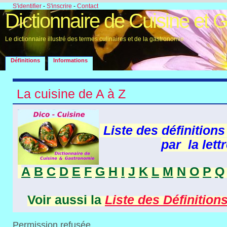
S'identifier
-
S'inscrire
-
Contact
Dictionnaire de Cuisine et 
Le dictionnaire illustré des termes culinaires et de la gastronomie
Définitions
Informations
La cuisine de A à Z
Liste des définitio
par la lettr
A
B
C
D
E
F
G
H
I
J
K
L
M
N
O
P
Q
Voir aussi la
Liste des Définition
Permission refusée.