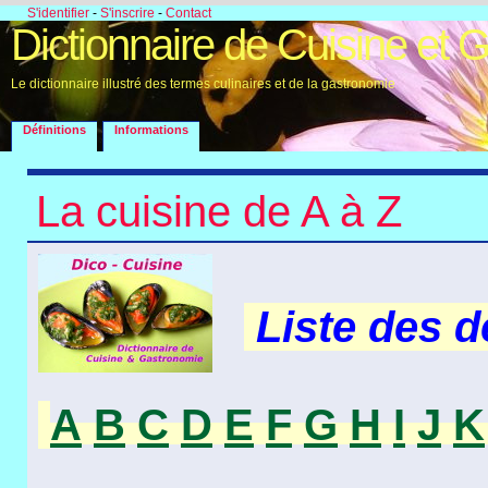
S'identifier
-
S'inscrire
-
Contact
Dictionnaire de Cuisine et 
Le dictionnaire illustré des termes culinaires et de la gastronomie
Définitions
Informations
La cuisine de A à Z
Liste des 
A
B
C
D
E
F
G
H
I
J
K