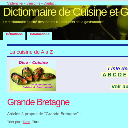
S'identifier
-
S'inscrire
-
Contact
Dictionnaire de Cuisine et 
Le dictionnaire illustré des termes culinaires et de la gastronomie
Définitions
Informations
La cuisine de A à Z
Liste de
A
B
C
D
E
Voir a
Grande Bretagne
Articles à propos de "Grande Bretagne" :
Trier par :
Date
,
Titre