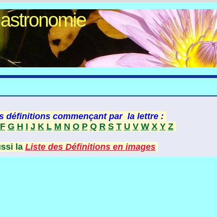
Gastronomie
s définitions commençant par la lettre :
F
G
H
I
J
K
L
M
N
O
P
Q
R
S
T
U
V
W
X
Y
Z
ussi la
Liste des Définitions en images