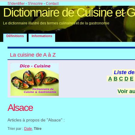
S'identifier
-
S'inscrire
-
Contact
Dictionnaire de Cuisine et 
Le dictionnaire illustré des termes culinaires et de la gastronomie
Définitions
Informations
La cuisine de A à Z
Liste de
A
B
C
D
E
Voir a
Alsace
Articles à propos de "Alsace" :
Trier par :
Date
,
Titre