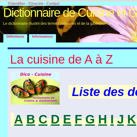
S'identifier
-
S'inscrire
-
Contact
Dictionnaire de Cuisine et 
Le dictionnaire illustré des termes culinaires et de la gastronomie
Définitions
Informations
La cuisine de A à Z
Liste des 
A
B
C
D
E
F
G
H
I
J
K