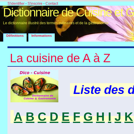
S'identifier
-
S'inscrire
-
Contact
Dictionnaire de Cuisine et 
Le dictionnaire illustré des termes culinaires et de la gastronomie
Définitions
Informations
La cuisine de A à Z
Liste des 
A
B
C
D
E
F
G
H
I
J
K