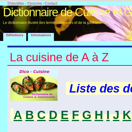
S'identifier
-
S'inscrire
-
Contact
Dictionnaire de Cuisine et 
Le dictionnaire illustré des termes culinaires et de la gastronomie
Définitions
Informations
La cuisine de A à Z
Liste des 
A
B
C
D
E
F
G
H
I
J
K