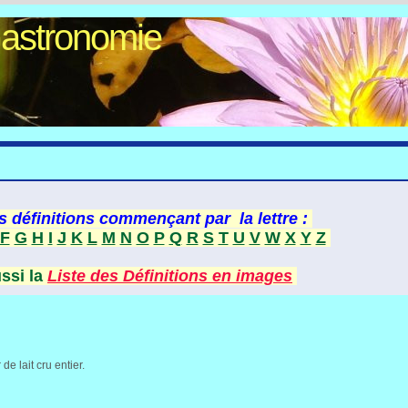
Gastronomie
s définitions commençant par la lettre :
F
G
H
I
J
K
L
M
N
O
P
Q
R
S
T
U
V
W
X
Y
Z
ussi la
Liste des Définitions en images
 de lait cru entier.