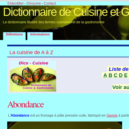
S'identifier
-
S'inscrire
-
Contact
Dictionnaire de Cuisine et 
Le dictionnaire illustré des termes culinaires et de la gastronomie
Définitions
Informations
La cuisine de A à Z
Liste de
A
B
C
D
E
Voir a
Abondance
L'
Abondance
est un fromage à pâte pressée cuite, fabriqué en
Savoie
à partir