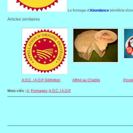
Le fromage d'
Abondance
bénéficie d'u
Articles similaires
A.O.C. / A.O.P. Définition
Affiné au Chablis
Picod
Mots-clés :
A
,
Fromages
,
A.O.C. / A.O.P.