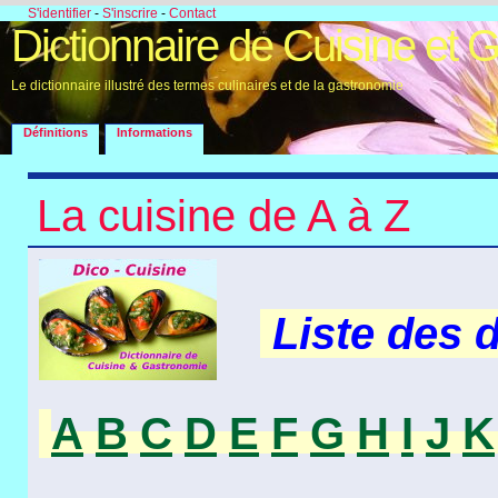
S'identifier
-
S'inscrire
-
Contact
Dictionnaire de Cuisine et 
Le dictionnaire illustré des termes culinaires et de la gastronomie
Définitions
Informations
La cuisine de A à Z
Liste des 
A
B
C
D
E
F
G
H
I
J
K