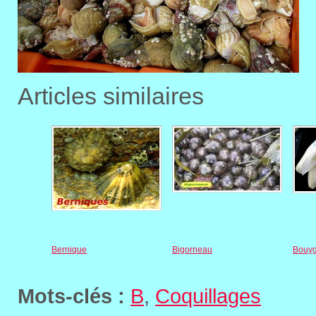
Articles similaires
Bernique
Bigorneau
Bouyg
Mots-clés :
B
,
Coquillages