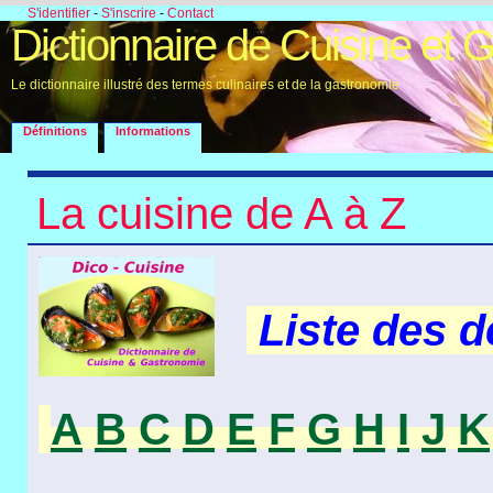
S'identifier
-
S'inscrire
-
Contact
Dictionnaire de Cuisine et 
Le dictionnaire illustré des termes culinaires et de la gastronomie
Définitions
Informations
La cuisine de A à Z
Liste des 
A
B
C
D
E
F
G
H
I
J
K