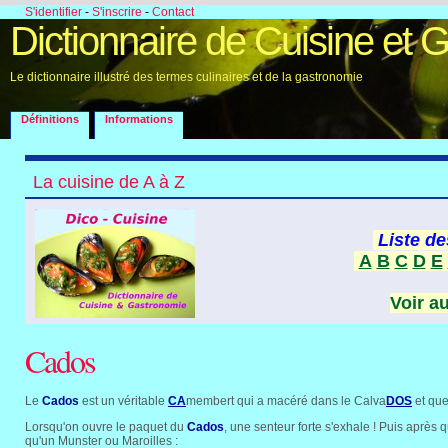
S'identifier
-
S'inscrire
-
Contact
Dictionnaire de Cuisine et 
Le dictionnaire illustré des termes culinaires et de la gastronomie
Définitions
Informations
La cuisine de A à Z
Liste de
A
B
C
D
E
Voir a
Cados
Le
Cados
est un véritable
CA
membert qui a macéré dans le Calva
DOS
et que
Lorsqu'on ouvre le paquet du
Cados
, une senteur forte s'exhale ! Puis après 
qu'un Munster ou Maroilles :