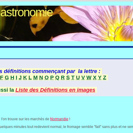
Gastronomie
s définitions commençant par la lettre :
F
G
H
I
J
K
L
M
N
O
P
Q
R
S
T
U
V
W
X
Y
Z
ussi la
Liste des Définitions en images
 l'on trouve sur les marchés de
Normandie
!
quelques minutes tout redevient normal, le fromage semble "fait" sans plus et ne sent