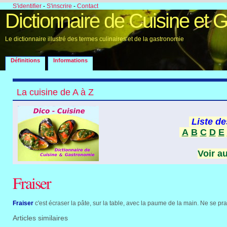
S'identifier
-
S'inscrire
-
Contact
Dictionnaire de Cuisine et 
Le dictionnaire illustré des termes culinaires et de la gastronomie
Définitions
Informations
La cuisine de A à Z
Liste de
A
B
C
D
E
Voir a
Fraiser
Fraiser
c'est écraser la pâte, sur la table, avec la paume de la main. Ne se pr
Articles similaires