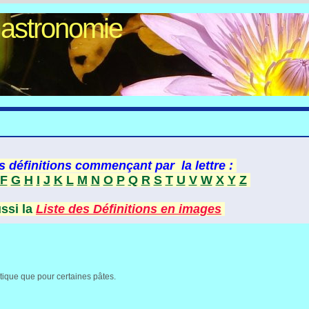
Gastronomie
s définitions commençant par la lettre :
F
G
H
I
J
K
L
M
N
O
P
Q
R
S
T
U
V
W
X
Y
Z
ussi la
Liste des Définitions en images
atique que pour certaines pâtes.