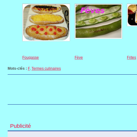
Fougasse
Fève
Frites
Mots-clés :
F
,
Termes culinaires
Publicité