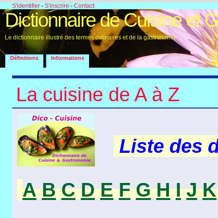
S'identifier
-
S'inscrire
-
Contact
Dictionnaire de Cuisine et 
Le dictionnaire illustré des termes culinaires et de la gastronomie
Définitions
Informations
La cuisine de A à Z
Liste des 
A
B
C
D
E
F
G
H
I
J
K