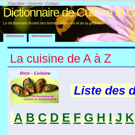
S'identifier
-
S'inscrire
-
Contact
Dictionnaire de Cuisine et 
Le dictionnaire illustré des termes culinaires et de la gastronomie
Définitions
Informations
La cuisine de A à Z
Liste des 
A
B
C
D
E
F
G
H
I
J
K