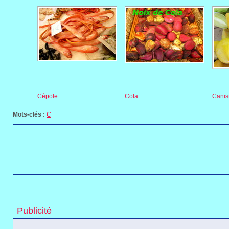
Cépole
Cola
Canis
Mots-clés :
C
Publicité