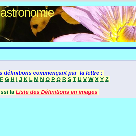
Gastronomie
s définitions commençant par la lettre :
F
G
H
I
J
K
L
M
N
O
P
Q
R
S
T
U
V
W
X
Y
Z
ussi la
Liste des Définitions en images