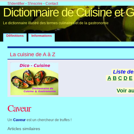
S'identifier
-
S'inscrire
-
Contact
Dictionnaire de Cuisine et 
Le dictionnaire illustré des termes culinaires et de la gastronomie
Définitions
Informations
La cuisine de A à Z
Liste de
A
B
C
D
E
Voir a
Caveur
Un
Caveur
est un chercheur de truffes !
Articles similaires