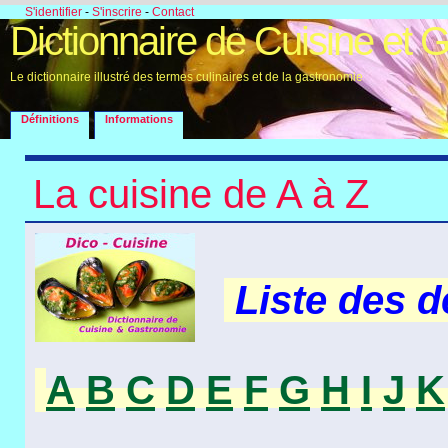
S'identifier
-
S'inscrire
-
Contact
Dictionnaire de Cuisine et 
Le dictionnaire illustré des termes culinaires et de la gastronomie
Définitions
Informations
La cuisine de A à Z
Liste des 
A
B
C
D
E
F
G
H
I
J
K