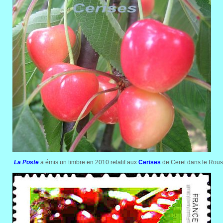
La Poste
a émis un timbre en 2010 relatif aux
Cerises
de Ceret dans le Rouss