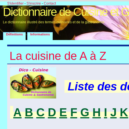
S'identifier
-
S'inscrire
-
Contact
Dictionnaire de Cuisine et 
Le dictionnaire illustré des termes culinaires et de la gastronomie
Définitions
Informations
La cuisine de A à Z
Liste des 
A
B
C
D
E
F
G
H
I
J
K