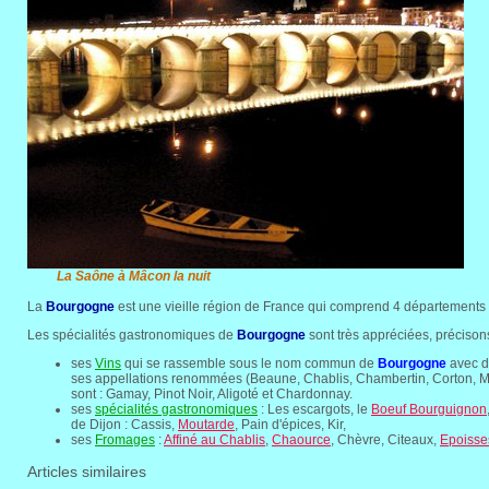
La Saône à Mâcon la nuit
La
Bourgogne
est une vieille région de France qui comprend 4 départements (Cô
Les spécialités gastronomiques de
Bourgogne
sont très appréciées, préciso
ses
Vins
qui se rassemble sous le nom commun de
Bourgogne
avec d
ses appellations renommées (Beaune, Chablis, Chambertin, Corton, Mâ
sont : Gamay, Pinot Noir, Aligoté et Chardonnay.
ses
spécialités gastronomiques
: Les escargots, le
Boeuf Bourguignon
de Dijon : Cassis,
Moutarde
, Pain d'épices, Kir,
ses
Fromages
:
Affiné au Chablis
,
Chaource
, Chèvre, Citeaux,
Epoisse
Articles similaires