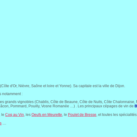
te d'Or, Nièvre, Saône et loire et Yonne). Sa capitale est la ville de Dijon.
ns notamment :
es grands vignobles (Chablis, Côte de Beaune, Côte de Nuits, Côte Chalonnaise, 
con, Pommard, Pouilly, Vosne Romanée ....) . Les principaux cépages de vin de
B
, le
Coq au Vin
, les
Oeufs en Meurette
, le
Poulet de Bresse
, et toutes les spécialité
s
....