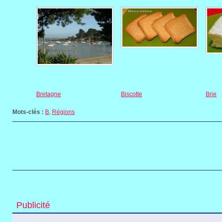
Bretagne
Biscotte
Brie
Mots-clés :
B
,
Régions
Publicité