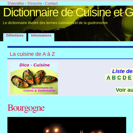
S'identifier
-
S'inscrire
-
Contact
Dictionnaire de Cuisine et 
Le dictionnaire illustré des termes culinaires et de la gastronomie
Définitions
Informations
La cuisine de A à Z
Liste de
A
B
C
D
E
Voir a
Bourgogne