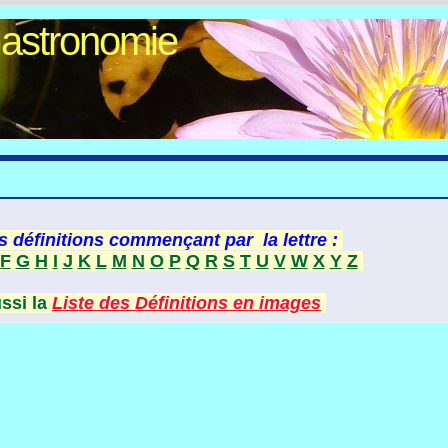
Gastronomie
s définitions commençant par la lettre :
F
G
H
I
J
K
L
M
N
O
P
Q
R
S
T
U
V
W
X
Y
Z
ussi la
Liste des Définitions en images