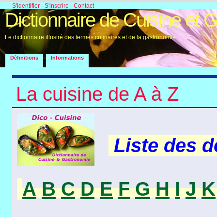
S'identifier
-
S'inscrire
-
Contact
Dictionnaire de Cuisine et 
Le dictionnaire illustré des termes culinaires et de la gastronomie
Définitions
Informations
La cuisine de A à Z
Liste des 
A
B
C
D
E
F
G
H
I
J
K