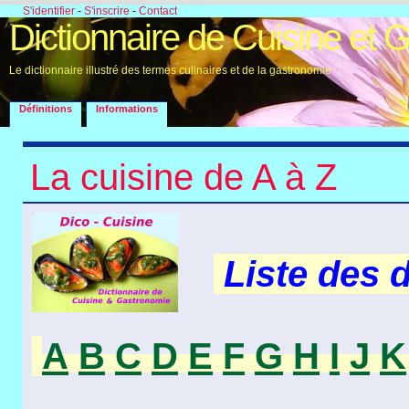
S'identifier
-
S'inscrire
-
Contact
Dictionnaire de Cuisine et 
Le dictionnaire illustré des termes culinaires et de la gastronomie
Définitions
Informations
La cuisine de A à Z
Liste des 
A
B
C
D
E
F
G
H
I
J
K