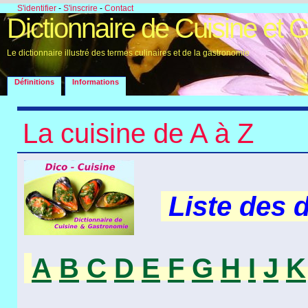
S'identifier
-
S'inscrire
-
Contact
Dictionnaire de Cuisine et 
Le dictionnaire illustré des termes culinaires et de la gastronomie
Définitions
Informations
La cuisine de A à Z
Liste des 
A
B
C
D
E
F
G
H
I
J
K